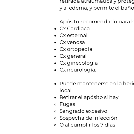
retirada atraumática y prote
y al edema, y permite el baño
Apósito recomendado para he
Cx Cardiaca
Cx esternal
Cx venosa
Cx ortopedia
Cx general
Cx ginecología
Cx neurología.
Puede mantenerse en la herid
local
Retirar el apósito si hay:
Fugas
Sangrado excesivo
Sospecha de infección
O al cumplir los 7 días