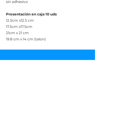
sin adhesivo
Presentación en caja 10 uds
12.5cm x12.5 cm
17.5cm x17.5cm
21cm x 21 cm
19.8 cm x 14 cm (talon)
Contácteno
s
4040-0357
/
8309-9000
Escríbanos
Escríbanos
info@biotecca.com
Horario de Atención