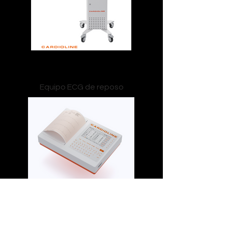
touchECG System Digital Premium
Equipo ECG de reposo
ECG 200+