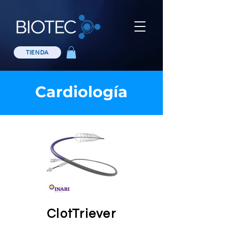
TIENDA
Cardiología
ClotTriever