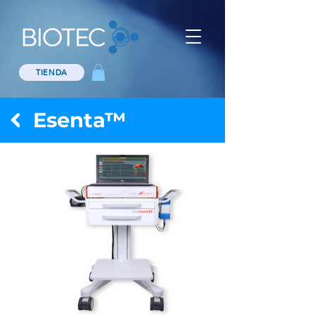
TIENDA
Esenta™