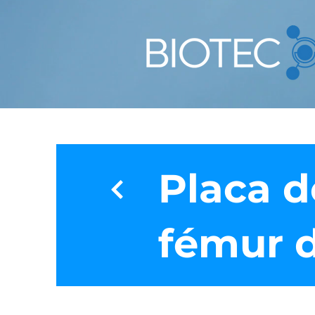
Placa d
fémur d