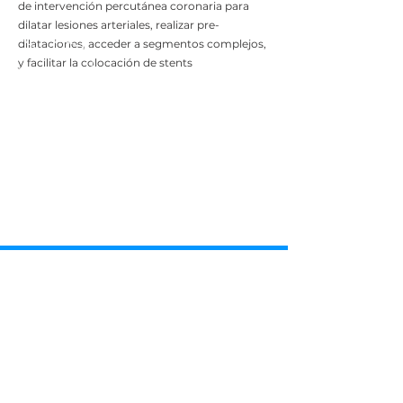
de intervención percutánea coronaria para
dilatar lesiones arteriales, realizar pre-
dilataciones, acceder a segmentos complejos,
y facilitar la colocación de stents
Contácteno
s
4040-0357
/
8309-9000
Escríbanos
Escríbanos