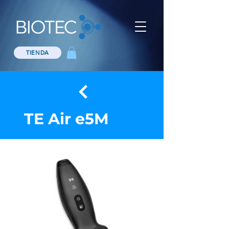
TIENDA
TE Air e5M