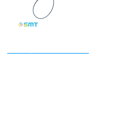
Contácteno
s