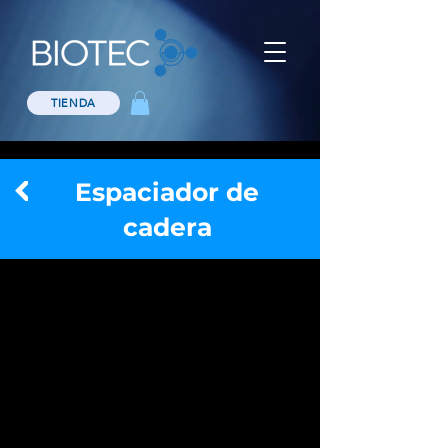
TIENDA
Espaciador de
cadera
Los espaciadores Subiton están diseñados
para reemplazar provisoriamente los
componentes protésicos infectados y ser una
ayuda en su tratamiento. Secundariamente
provee de múltiples ventajas relacionadas con
la calidad de vida del paciente durante el
tiempo de cura de la infección y simplifica la
cirugía de revisión, tanto en la colocación de la
prótesis definitiva, como en la rehabilitación