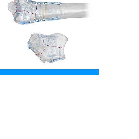
Contácteno
s
4040-0357
/
8309-9000
Escríbanos
Escríbanos
info@biotecca.com