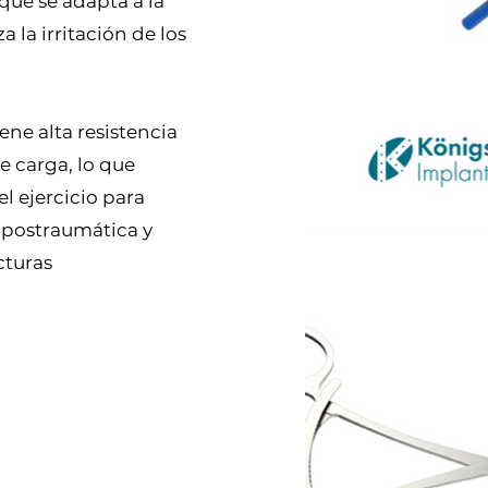
ue se adapta a la
a la irritación de los
iene alta resistencia
de carga, lo que
l ejercicio para
r postraumática y
cturas