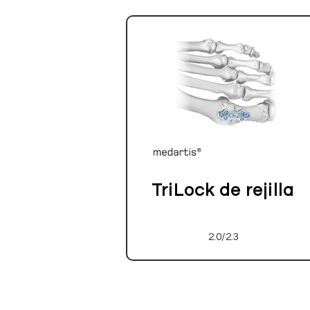
TriLock de rejilla
2.0/2.3