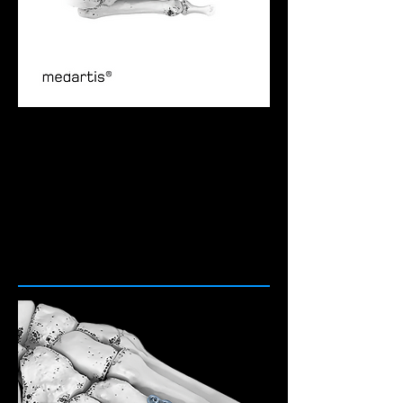
Esta disponible en perfiles de 1,3 mm y 1,6 mm,
la placa ofrece múltiples configuraciones con
4, 6, 7, 8, 9, 11, 13 y 15 orificios, lo que
proporciona una alta versatilidad
intraoperatoria. Además, los orificios de los
tornillos descentrados están diseñados para
evitar la colisión entre tornillos, optimizando la
fijación y la seguridad del implante.