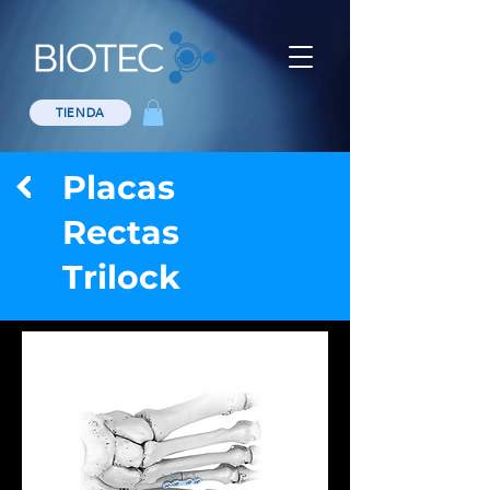
TIENDA
Placas
Rectas
Trilock