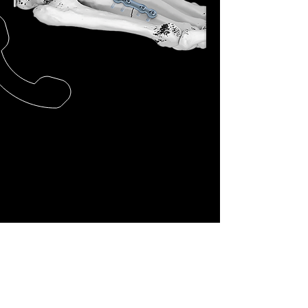
Contácteno
s
4040-0357
/
8309-9000