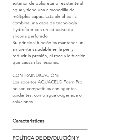
exterior de poliuretano resistente al 
agua y tiene una almohadilla de 
múltiples capas. Esta almohadilla 
combina una capa de tecnología 
Hydrofiber con un adhesivo de 
silicona perforado.
Su principal función es mantener un 
ambiente saludable en la piel y 
reducir la presión, el roce y la fricción 
que causan las lesiones.
CONTRAINDICACIÓN:
Los apósitos AQUACEL® Foam Pro 
no son compatibles con agentes 
oxidantes, como agua oxigenada o 
soluciones
Características
Caja 10 uds
POLÍTICA DE DEVOLUCIÓN Y
5 CM X 5 CM