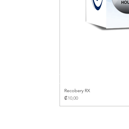
Recobery RX
Precio
₡10,00