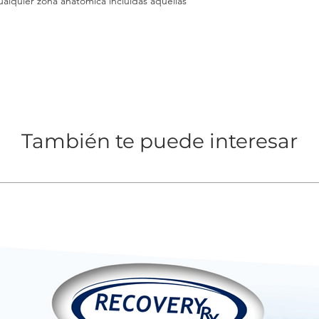
ualquier zona anatómica incluidas aquellas 
15 x 15 cm
pues saben que en tu
con altos niveles de 
También te puede interesar