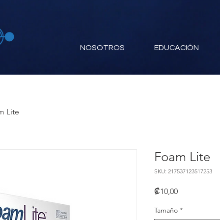
NOSOTROS
EDUCACIÓN
 Lite
Foam Lite
SKU: 217537123517253
Precio
₡10,00
Tamaño
*