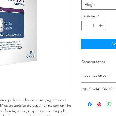
Elegir
Cantidad
*
Ag
Características
Uso hasta por
Presentaciones
Exudado o nu
Escaldauras 
Caja 10 uds
Previene el de
INFORMACIÓN DEL
8 x 8 cm
reduce el dol
10 x 10 cm
Soy la Política de env
manejo de heridas crónicas y agudas con 
15 x 15 cm
información sobre tu
M es un apósito de espuma fina con un film 
5.5 x 12 cm
embalaje. Ofrecer una
perforada, suave, respetuosa con la piel1, 
10 x 10 cm
sencilla, genera confi