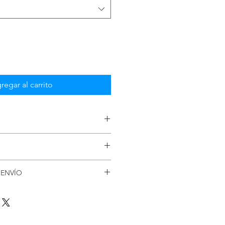
regar al carrito
 7 días
lo
menores y quemaduras
sgarro del tejido cicatricial y 
 ENVÍO
or durante su extracción.
ío. Soy el lugar ideal para agregar 
s métodos de envío, costos y 
 política de reembolso clara y 
anza y credibilidad en tus clientes, 