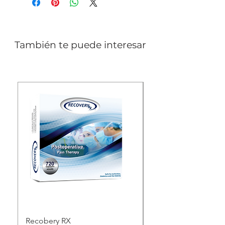
También te puede interesar
Recobery RX
GENTLECATH TM G