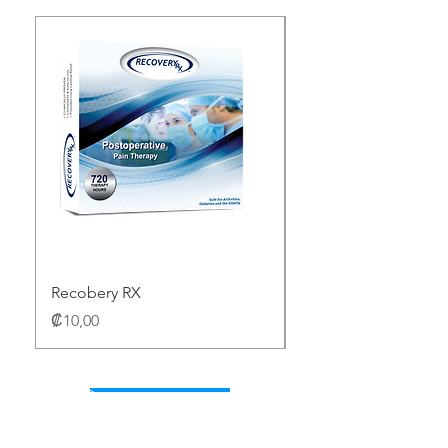
Recobery RX
GENTLECATH TM G
Precio
Precio
₡10,00
₡10,00
Shop Now